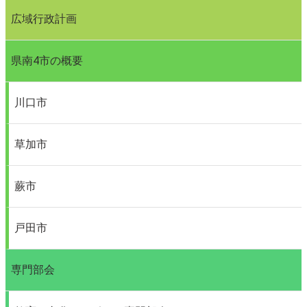
広域行政計画
県南4市の概要
川口市
草加市
蕨市
戸田市
専門部会